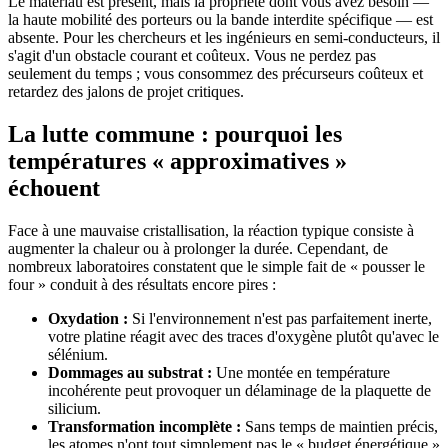
Le matériau est présent, mais la propriété dont vous avez besoin —
la haute mobilité des porteurs ou la bande interdite spécifique — est
absente. Pour les chercheurs et les ingénieurs en semi-conducteurs, il
s'agit d'un obstacle courant et coûteux. Vous ne perdez pas
seulement du temps ; vous consommez des précurseurs coûteux et
retardez des jalons de projet critiques.
La lutte commune : pourquoi les
températures « approximatives »
échouent
Face à une mauvaise cristallisation, la réaction typique consiste à
augmenter la chaleur ou à prolonger la durée. Cependant, de
nombreux laboratoires constatent que le simple fait de « pousser le
four » conduit à des résultats encore pires :
Oxydation :
Si l'environnement n'est pas parfaitement inerte,
votre platine réagit avec des traces d'oxygène plutôt qu'avec le
sélénium.
Dommages au substrat :
Une montée en température
incohérente peut provoquer un délaminage de la plaquette de
silicium.
Transformation incomplète :
Sans temps de maintien précis,
les atomes n'ont tout simplement pas le « budget énergétique »