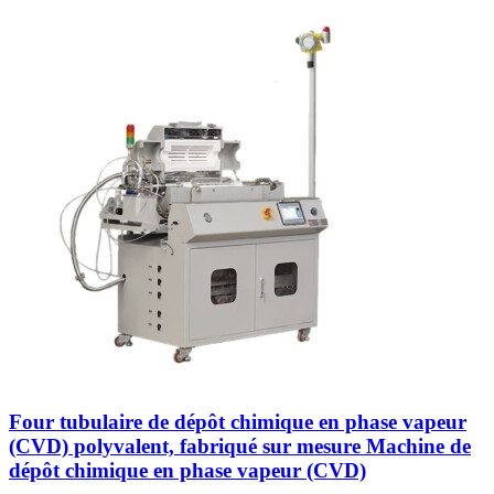
Four tubulaire de dépôt chimique en phase vapeur
(CVD) polyvalent, fabriqué sur mesure Machine de
dépôt chimique en phase vapeur (CVD)