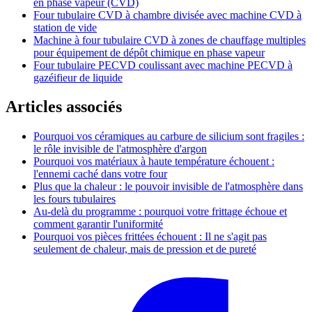
en phase vapeur (CVD)
Four tubulaire CVD à chambre divisée avec machine CVD à
station de vide
Machine à four tubulaire CVD à zones de chauffage multiples
pour équipement de dépôt chimique en phase vapeur
Four tubulaire PECVD coulissant avec machine PECVD à
gazéifieur de liquide
Articles associés
Pourquoi vos céramiques au carbure de silicium sont fragiles :
le rôle invisible de l'atmosphère d'argon
Pourquoi vos matériaux à haute température échouent :
l'ennemi caché dans votre four
Plus que la chaleur : le pouvoir invisible de l'atmosphère dans
les fours tubulaires
Au-delà du programme : pourquoi votre frittage échoue et
comment garantir l'uniformité
Pourquoi vos pièces frittées échouent : Il ne s'agit pas
seulement de chaleur, mais de pression et de pureté