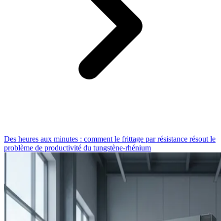
Des heures aux minutes : comment le frittage par résistance résout le
problème de productivité du tungstène-rhénium