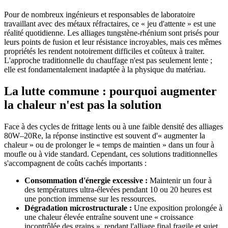
Pour de nombreux ingénieurs et responsables de laboratoire
travaillant avec des métaux réfractaires, ce « jeu d'attente » est une
réalité quotidienne. Les alliages tungstène-rhénium sont prisés pour
leurs points de fusion et leur résistance incroyables, mais ces mêmes
propriétés les rendent notoirement difficiles et coûteux à traiter.
L'approche traditionnelle du chauffage n'est pas seulement lente ;
elle est fondamentalement inadaptée à la physique du matériau.
La lutte commune : pourquoi augmenter
la chaleur n'est pas la solution
Face à des cycles de frittage lents ou à une faible densité des alliages
80W–20Re, la réponse instinctive est souvent d'« augmenter la
chaleur » ou de prolonger le « temps de maintien » dans un four à
moufle ou à vide standard. Cependant, ces solutions traditionnelles
s'accompagnent de coûts cachés importants :
Consommation d'énergie excessive :
Maintenir un four à
des températures ultra-élevées pendant 10 ou 20 heures est
une ponction immense sur les ressources.
Dégradation microstructurale :
Une exposition prolongée à
une chaleur élevée entraîne souvent une « croissance
incontrôlée des grains », rendant l'alliage final fragile et sujet