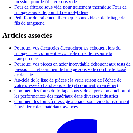
pression pour le frittage sous vide
Four de frittage sous vide pour traitement thermique Four de
frittage sous vide pour fil de molybdène
Petit four de traitement thermique sous vide et de frittage de
fils de tungstène
Articles associés
Pourquoi vos électrodes électrochromes échouent lors du
frittage — et comment le contrôle du vide restaure la
transparence
Pourquoi vos pièces en acier inoxydable échouent aux tests de
pression — et comment le frittage sous vide comble le fossé
de densité
Au-delà de la liste de pièces : la vraie raison de l'échec de
votre presse à chaud sous vide (et comment y remédier)
Comment les fours de frittage sous vide et pression améliorent
les performances des matériaux dans diverses industries
Comment les fours à pressage à chaud sous vide transforment
l'ingénierie des matériaux avancés