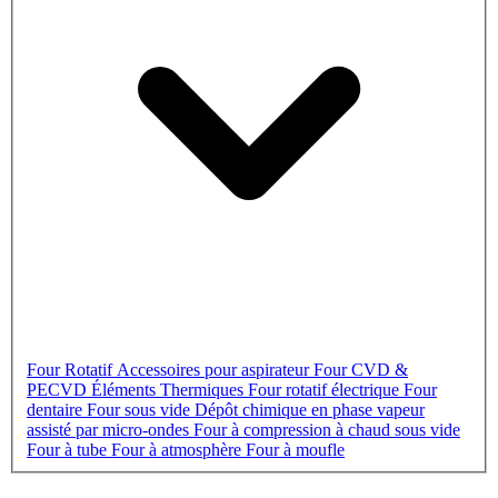
Four Rotatif
Accessoires pour aspirateur
Four CVD &
PECVD
Éléments Thermiques
Four rotatif électrique
Four
dentaire
Four sous vide
Dépôt chimique en phase vapeur
assisté par micro-ondes
Four à compression à chaud sous vide
Four à tube
Four à atmosphère
Four à moufle