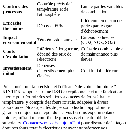
Contrôle précis de la
Contrôle des
Limité par les variables
température et de
processus
de combustion
l'atmosphère
Inférieure en raison des
Efficacité
Dépasse 95 %
pertes par les gaz
thermique
d'échappement
Impact
Émissions directes
Zéro émission sur site
environnemental
(CO2, NOx, SO2)
Inférieurs à long terme,
Coûts de combustible et
Coûts
dépend des prix de
de maintenance plus
d'exploitation
l'électricité
élevés
Dépenses
Investissement
d'investissement plus
Coût initial inférieur
initial
élevées
Prêt à améliorer la précision et l'efficacité de votre laboratoire ?
KINTEK
s'appuie sur une R&D exceptionnelle et une fabrication
interne pour fournir des solutions avancées de fours à haute
température, y compris des fours rotatifs, adaptées à divers
laboratoires. Nos capacités de personnalisation approfondie
garantissent que nous répondons à vos besoins expérimentaux
uniques, offrant un contrôle de processus et une durabilité
supérieurs.
Contactez-nous dès aujourd'hui
pour discuter de la façon
dont nos fours rotatifs électriques peuvent transformer vos