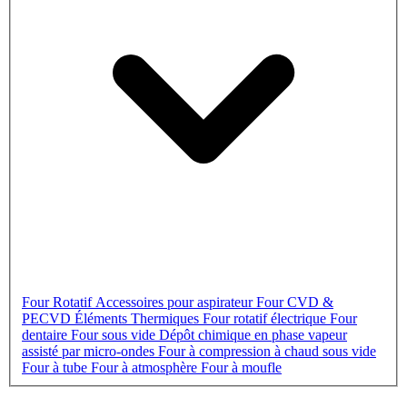
Four Rotatif
Accessoires pour aspirateur
Four CVD &
PECVD
Éléments Thermiques
Four rotatif électrique
Four
dentaire
Four sous vide
Dépôt chimique en phase vapeur
assisté par micro-ondes
Four à compression à chaud sous vide
Four à tube
Four à atmosphère
Four à moufle